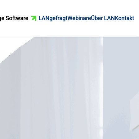
ge Software
LANgefragt
Webinare
Über LAN
Kontakt