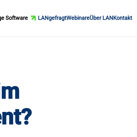
ge Software
LANgefragt
Webinare
Über LAN
Kontakt
im
nt?