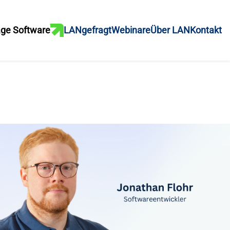
ge Software
LANgefragt
Webinare
Über LAN
Kontakt