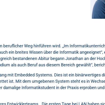
n beruflicher Weg hinführen wird. „Im Informatikunterric
ch ein breites Wissen über die Informatik angeeignet“, e
olgreich bestandenen Abitur begann Jonathan an der Hoch
udium als auch Beruf aus diesem Bereich gewählt“, beri
gang mit Embedded Systems. Dies ist ein binärwertiges 
ttet ist. Mit dem umgebenen System steht es in Wechs
 damalige Informatikstudent in der Praxis erproben und 
res Entwicklerteams. „Die ersten Tage bei LAN haben sich