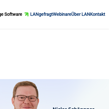
ge Software
LANgefragt
Webinare
Über LAN
Kontakt