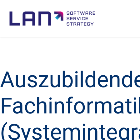
Auszubildend
Fachinformati
(Systemintegr